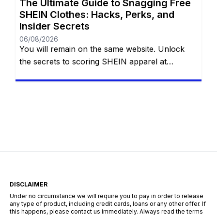
The Ultimate Guide to Snagging Free
SHEIN Clothes: Hacks, Perks, and
Insider Secrets
06/08/2026
You will remain on the same website. Unlock
the secrets to scoring SHEIN apparel at
absolutely no cost with eight proven methods.
Whether you are navigating the Free Trial
center, hoarding reward points, sharing referral
links, cashing in welcome discounts,
participating in flash giveaways, entering social
media challenges, or hunting down hidden
search codes—this guide […]
DISCLAIMER
Under no circumstance we will require you to pay in order to release
any type of product, including credit cards, loans or any other offer. If
this happens, please contact us immediately. Always read the terms