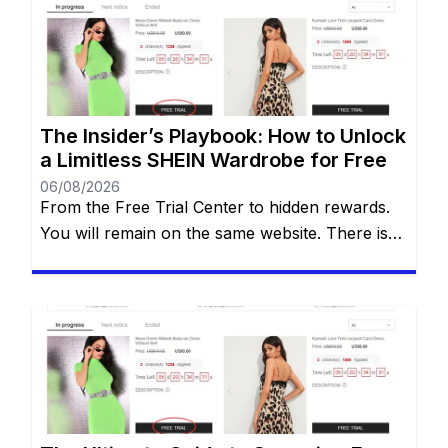
Free Trial Center. However, locating this hidden
gem—and more importantly, actually getting
your applications approved—can often […]
The Insider’s Playbook: How to Unlock
a Limitless SHEIN Wardrobe for Free
06/08/2026
From the Free Trial Center to hidden rewards.
You will remain on the same website. There is
an undeniable thrill that comes with tearing
open a brand-new SHEIN package. The
endless stream of trendy styles, the vibrant
aesthetics, and the sheer variety of options can
be incredibly addictive. However, staring down
the final checkout total […]