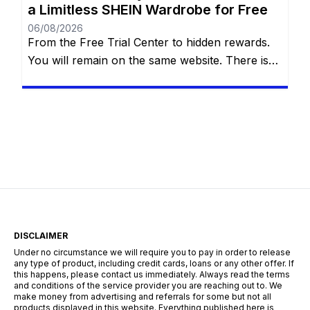
a Limitless SHEIN Wardrobe for Free
06/08/2026
From the Free Trial Center to hidden rewards.
You will remain on the same website. There is
an undeniable thrill that comes with tearing
open a brand-new SHEIN package. The
endless stream of trendy styles, the vibrant
aesthetics, and the sheer variety of options can
be incredibly addictive. However, staring down
the final checkout total […]
DISCLAIMER
Under no circumstance we will require you to pay in order to release
any type of product, including credit cards, loans or any other offer. If
this happens, please contact us immediately. Always read the terms
and conditions of the service provider you are reaching out to. We
make money from advertising and referrals for some but not all
products displayed in this website. Everything published here is