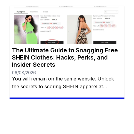
endless stream of trendy styles, the vibrant
aesthetics, and the sheer variety of options can
be incredibly addictive. However, staring down
the final checkout total […]
The Ultimate Guide to Snagging Free
SHEIN Clothes: Hacks, Perks, and
Insider Secrets
06/08/2026
You will remain on the same website. Unlock
the secrets to scoring SHEIN apparel at
absolutely no cost with eight proven methods.
Whether you are navigating the Free Trial
center, hoarding reward points, sharing referral
links, cashing in welcome discounts,
participating in flash giveaways, entering social
media challenges, or hunting down hidden