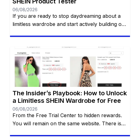
SHEIN Product Tester
06/08/2026
If you are ready to stop daydreaming about a
limitless wardrobe and start actively building one
without spending a dime, you are in the right
place. You have likely heard whispers across
social media about the highly coveted SHEIN
Free Trial Center. However, locating this hidden
gem—and more importantly, actually getting
your applications approved—can often […]
The Insider’s Playbook: How to Unlock
a Limitless SHEIN Wardrobe for Free
06/08/2026
From the Free Trial Center to hidden rewards.
You will remain on the same website. There is
an undeniable thrill that comes with tearing
open a brand-new SHEIN package. The