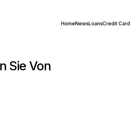
Home
News
Loans
Credit Card
en Sie Von