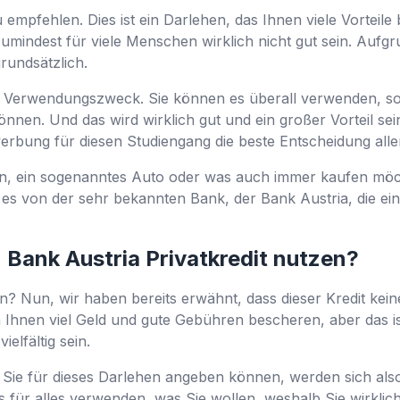
u empfehlen. Dies ist ein Darlehen, das Ihnen viele Vorteile b
 zumindest für viele Menschen wirklich nicht gut sein. Aufg
grundsätzlich.
n Verwendungszweck. Sie können es überall verwenden, s
n können. Und das wird wirklich gut und ein großer Vorteil s
rbung für diesen Studiengang die beste Entscheidung aller
n, ein sogenanntes Auto oder was auch immer kaufen möch
es von der sehr bekannten Bank, der Bank Austria, die eine
 Bank Austria Privatkredit nutzen?
? Nun, wir haben bereits erwähnt, dass dieser Kredit keine
n Ihnen viel Geld und gute Gebühren bescheren, aber das is
ielfältig sein.
Sie für dieses Darlehen angeben können, werden sich als
 für alles verwenden, was Sie wollen, weshalb Sie wirkli