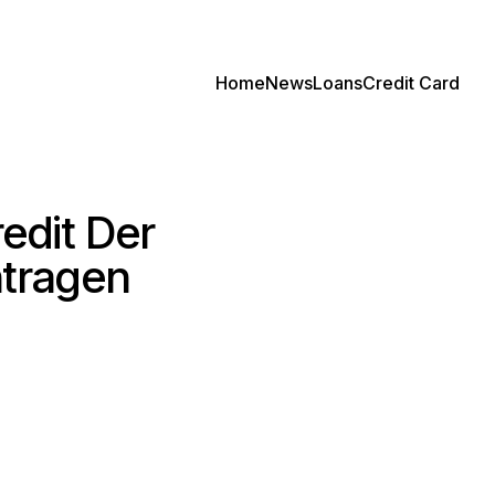
Home
News
Loans
Credit Card
redit Der
ntragen