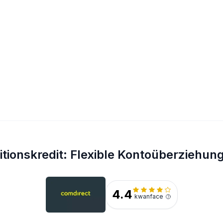
tionskredit: Flexible Kontoüberziehun
4.4
kwanface