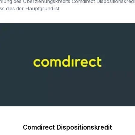
ung des Überziehungskredits Comdirect Dispositionskredit
ss dies der Hauptgrund ist.
Comdirect Dispositionskredit