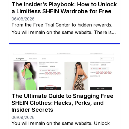
The Insider’s Playbook: How to Unlock
a Limitless SHEIN Wardrobe for Free
06/08/2026
From the Free Trial Center to hidden rewards.
You will remain on the same website. There is
an undeniable thrill that comes with tearing
open a brand-new SHEIN package. The
endless stream of trendy styles, the vibrant
aesthetics, and the sheer variety of options can
be incredibly addictive. However, staring down
the final checkout total […]
The Ultimate Guide to Snagging Free
SHEIN Clothes: Hacks, Perks, and
Insider Secrets
06/08/2026
You will remain on the same website. Unlock