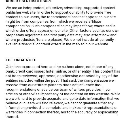
ADVERTISER DISCLOSURE
We are an independent, objective, advertising-supported content
publisher website. In order to support our ability to provide free
content to our users, the recommendations that appear on our site
might be from companies from which we receive affiliate
compensation. Such compensation may impact how, where and in
which order offers appear on our site. Other factors such as our own
proprietary algorithms and first party data may also affect how and
where products/offers are placed. We do not include all currently
available financial or credit offers in the market in our website.
EDITORIAL NOTE
Opinions expressed here are the authors alone, not those of any
bank, credit card issuer, hotel, airline, or other entity. This content has
not been reviewed, approved, or otherwise endorsed by any of the
entities included within the post. That said, the compensation we
receive from our affiliate partners does not influence the
recommendations or advice our team of writers provides in our
articles or otherwise impact any of the content on this website. While
we work hard to provide accurate and up to date information that we
believe our users will find relevant, we cannot guarantee that any
information provided is complete and makes no representations or
warranties in connection thereto, nor to the accuracy or applicability
thereof.