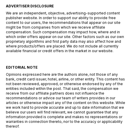
ADVERTISER DISCLOSURE
We are an independent, objective, advertising-supported content
publisher website. In order to support our ability to provide free
content to our users, the recommendations that appear on our site
might be from companies from which we receive affiliate
compensation. Such compensation may impact how, where and in
which order offers appear on our site. Other factors such as our own
proprietary algorithms and first party data may also affect how and
where products/offers are placed. We do not include all currently
available financial or credit offers in the market in our website.
EDITORIAL NOTE
Opinions expressed here are the authors alone, not those of any
bank, credit card issuer, hotel, airline, or other entity. This content has
not been reviewed, approved, or otherwise endorsed by any of the
entities included within the post. That said, the compensation we
receive from our affiliate partners does not influence the
recommendations or advice our team of writers provides in our
articles or otherwise impact any of the content on this website. While
we work hard to provide accurate and up to date information that we
believe our users will find relevant, we cannot guarantee that any
information provided is complete and makes no representations or
warranties in connection thereto, nor to the accuracy or applicability
thereof.