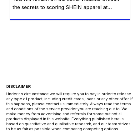
the secrets to scoring SHEIN apparel at
absolutely no cost with eight proven methods.
Whether you are navigating the Free Trial
center, hoarding reward points, sharing referral
links, cashing in welcome discounts,
participating in flash giveaways, entering social
media challenges, or hunting down hidden
search codes—this guide […]
DISCLAIMER
Under no circumstance we will require you to pay in order to release
any type of product, including credit cards, loans or any other offer. If
this happens, please contact us immediately. Always read the terms
and conditions of the service provider you are reaching out to. We
make money from advertising and referrals for some but not all
products displayed in this website. Everything published here is
based on quantitative and qualitative research, and our team strives
to be as fair as possible when comparing competing options.