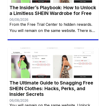
The Insider’s Playbook: How to Unlock
a Limitless SHEIN Wardrobe for Free
06/08/2026
From the Free Trial Center to hidden rewards.
You will remain on the same website. There is
an undeniable thrill that comes with tearing
open a brand-new SHEIN package. The
endless stream of trendy styles, the vibrant
aesthetics, and the sheer variety of options can
be incredibly addictive. However, staring down
the final checkout total […]
The Ultimate Guide to Snagging Free
SHEIN Clothes: Hacks, Perks, and
Insider Secrets
06/08/2026
You will remain on the same website. Unlock