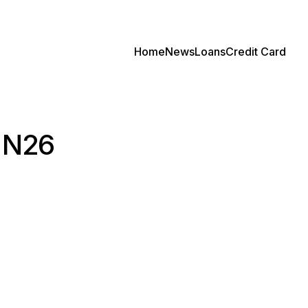
Home
News
Loans
Credit Card
t N26