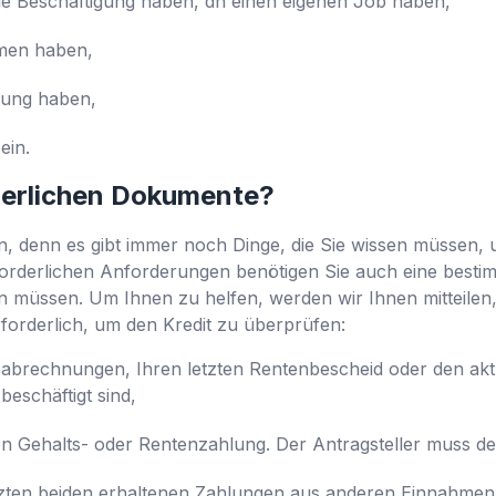
e Beschäftigung haben, dh einen eigenen Job haben,
men haben,
rtung haben,
ein.
derlichen Dokumente?
, denn es gibt immer noch Dinge, die Sie wissen müssen, 
rforderlichen Anforderungen benötigen Sie auch eine bes
gen müssen. Um Ihnen zu helfen, werden wir Ihnen mitteilen
orderlich, um den Kredit zu überprüfen:
tsabrechnungen, Ihren letzten Rentenbescheid oder den aktu
beschäftigt sind,
en Gehalts- oder Rentenzahlung. Der Antragsteller muss de
zten beiden erhaltenen Zahlungen aus anderen Einnahmen