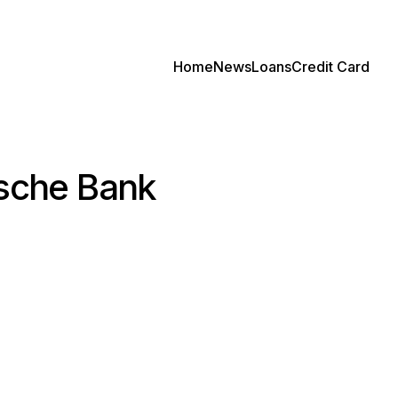
Home
News
Loans
Credit Card
tsche Bank