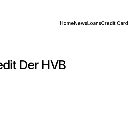
Home
News
Loans
Credit Card
edit Der HVB