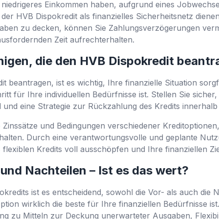
niedrigeres Einkommen haben, aufgrund eines Jobwechsel
 der HVB Dispokredit als finanzielles Sicherheitsnetz dien
aben zu decken, können Sie Zahlungsverzögerungen vermei
ausfordernden Zeit aufrechterhalten.
enigen, die den HVB Dispokredit bean
 beantragen, ist es wichtig, Ihre finanzielle Situation sor
itt für Ihre individuellen Bedürfnisse ist. Stellen Sie sicher
 und eine Strategie zur Rückzahlung des Kredits innerhalb 
 Zinssätze und Bedingungen verschiedener Kreditoptionen, 
halten. Durch eine verantwortungsvolle und geplante Nut
 flexiblen Kredits voll ausschöpfen und Ihre finanziellen Zi
nd Nachteilen – Ist es das wert?
edits ist es entscheidend, sowohl die Vor- als auch die N
on wirklich die beste für Ihre finanziellen Bedürfnisse ist.
gang zu Mitteln zur Deckung unerwarteter Ausgaben, Flexibi