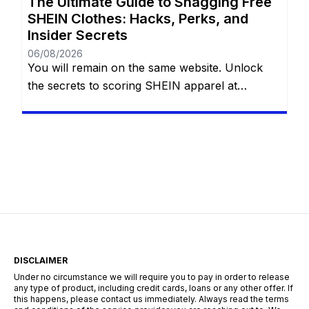
The Ultimate Guide to Snagging Free
SHEIN Clothes: Hacks, Perks, and
Insider Secrets
06/08/2026
You will remain on the same website. Unlock
the secrets to scoring SHEIN apparel at
absolutely no cost with eight proven methods.
Whether you are navigating the Free Trial
center, hoarding reward points, sharing referral
links, cashing in welcome discounts,
participating in flash giveaways, entering social
media challenges, or hunting down hidden
search codes—this guide […]
DISCLAIMER
Under no circumstance we will require you to pay in order to release
any type of product, including credit cards, loans or any other offer. If
this happens, please contact us immediately. Always read the terms