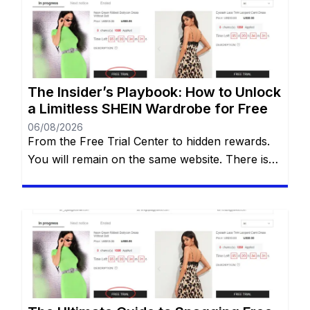
Free Trial Center. However, locating this hidden
gem—and more importantly, actually getting
your applications approved—can often […]
The Insider’s Playbook: How to Unlock
a Limitless SHEIN Wardrobe for Free
06/08/2026
From the Free Trial Center to hidden rewards.
You will remain on the same website. There is
an undeniable thrill that comes with tearing
open a brand-new SHEIN package. The
endless stream of trendy styles, the vibrant
aesthetics, and the sheer variety of options can
be incredibly addictive. However, staring down
the final checkout total […]