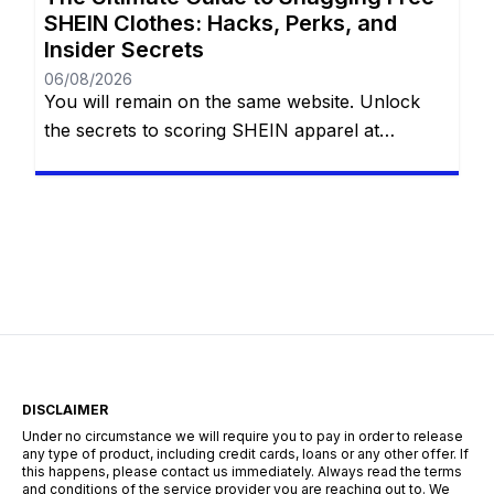
SHEIN Clothes: Hacks, Perks, and
Insider Secrets
06/08/2026
You will remain on the same website. Unlock
the secrets to scoring SHEIN apparel at
absolutely no cost with eight proven methods.
Whether you are navigating the Free Trial
center, hoarding reward points, sharing referral
links, cashing in welcome discounts,
participating in flash giveaways, entering social
media challenges, or hunting down hidden
search codes—this guide […]
DISCLAIMER
Under no circumstance we will require you to pay in order to release
any type of product, including credit cards, loans or any other offer. If
this happens, please contact us immediately. Always read the terms
and conditions of the service provider you are reaching out to. We