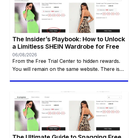
Free Trial Center. However, locating this hidden
gem—and more importantly, actually getting
your applications approved—can often […]
The Insider’s Playbook: How to Unlock
a Limitless SHEIN Wardrobe for Free
06/08/2026
From the Free Trial Center to hidden rewards.
You will remain on the same website. There is
an undeniable thrill that comes with tearing
open a brand-new SHEIN package. The
endless stream of trendy styles, the vibrant
aesthetics, and the sheer variety of options can
be incredibly addictive. However, staring down
the final checkout total […]
The Ultimate Guide to Snagging Free