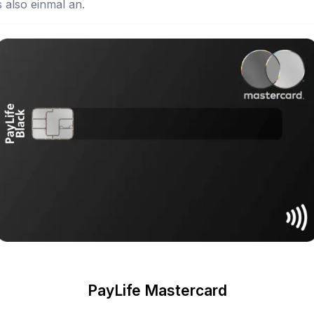
 also einmal an.
PayLife Mastercard