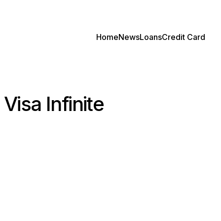
Home
News
Loans
Credit Card
isa Infinite