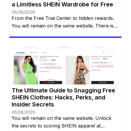
a Limitless SHEIN Wardrobe for Free
06/08/2026
From the Free Trial Center to hidden rewards.
You will remain on the same website. There is
an undeniable thrill that comes with tearing
open a brand-new SHEIN package. The
endless stream of trendy styles, the vibrant
aesthetics, and the sheer variety of options can
be incredibly addictive. However, staring down
the final checkout total […]
The Ultimate Guide to Snagging Free
SHEIN Clothes: Hacks, Perks, and
Insider Secrets
06/08/2026
You will remain on the same website. Unlock
the secrets to scoring SHEIN apparel at