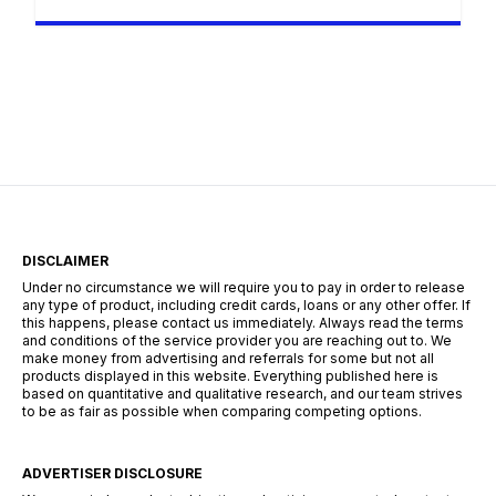
absolutely no cost with eight proven methods.
Whether you are navigating the Free Trial
center, hoarding reward points, sharing referral
links, cashing in welcome discounts,
participating in flash giveaways, entering social
media challenges, or hunting down hidden
search codes—this guide […]
DISCLAIMER
Under no circumstance we will require you to pay in order to release
any type of product, including credit cards, loans or any other offer. If
this happens, please contact us immediately. Always read the terms
and conditions of the service provider you are reaching out to. We
make money from advertising and referrals for some but not all
products displayed in this website. Everything published here is
based on quantitative and qualitative research, and our team strives
to be as fair as possible when comparing competing options.
ADVERTISER DISCLOSURE