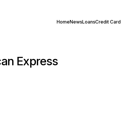
Home
News
Loans
Credit Card
ican Express