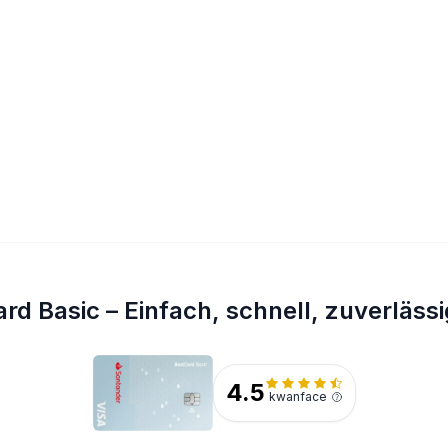
d Basic – Einfach, schnell, zuverlässi
4.5
kwanface