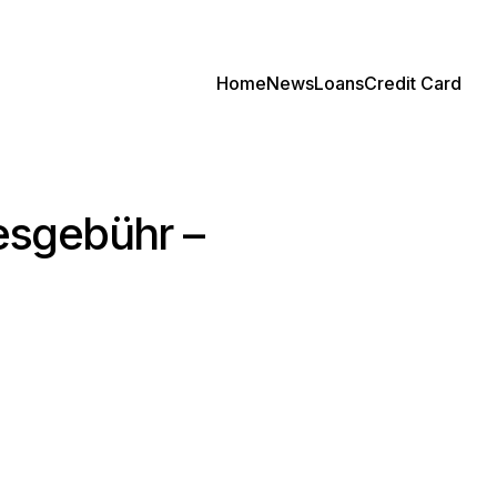
Home
News
Loans
Credit Card
esgebühr –