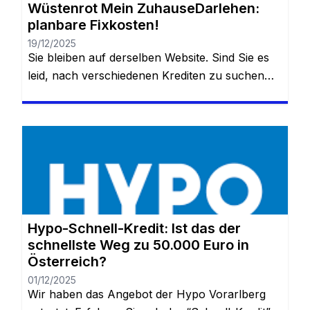
Wüstenrot Mein ZuhauseDarlehen:
planbare Fixkosten!
19/12/2025
Sie bleiben auf derselben Website. Sind Sie es
leid, nach verschiedenen Krediten zu suchen
und nie wirklich den besten für Ihr Zuhause zu
finden? Nun, das ist ganz normal, wenn Sie
tatsächlich einen Kredit beantragen. Es wird viel
in Ihrem Leben verändern. Deshalb sind wir
heute hier. Wir möchten Ihnen mehr über
Wüstenrot, Mein ZuhauseDarlehen […]
Hypo-Schnell-Kredit: Ist das der
schnellste Weg zu 50.000 Euro in
Österreich?
01/12/2025
Wir haben das Angebot der Hypo Vorarlberg