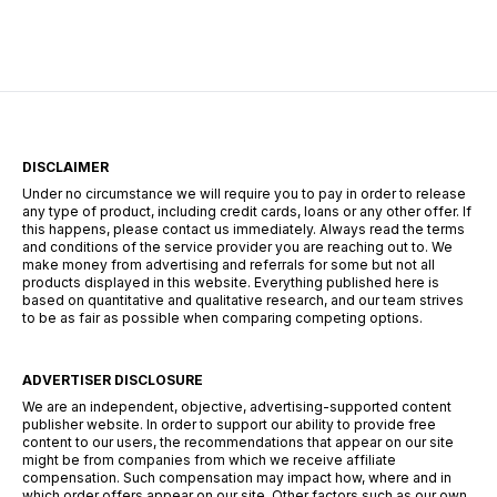
Kreditanträge werden abgelehnt, weil kleine
Details nicht stimmen oder die monatliche
Belastung zu hoch angesetzt wurde. Damit
Ihnen das nicht passiert, […]
DISCLAIMER
Under no circumstance we will require you to pay in order to release
any type of product, including credit cards, loans or any other offer. If
this happens, please contact us immediately. Always read the terms
and conditions of the service provider you are reaching out to. We
make money from advertising and referrals for some but not all
products displayed in this website. Everything published here is
based on quantitative and qualitative research, and our team strives
to be as fair as possible when comparing competing options.
ADVERTISER DISCLOSURE
We are an independent, objective, advertising-supported content
publisher website. In order to support our ability to provide free
content to our users, the recommendations that appear on our site
might be from companies from which we receive affiliate
compensation. Such compensation may impact how, where and in
which order offers appear on our site. Other factors such as our own