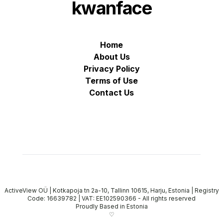
kwanface
Home
About Us
Privacy Policy
Terms of Use
Contact Us
ActiveView OÜ | Kotkapoja tn 2a-10, Tallinn 10615, Harju, Estonia | Registry
Code: 16639782 | VAT: EE102590366
-
All rights reserved
Proudly Based in Estonia
♡