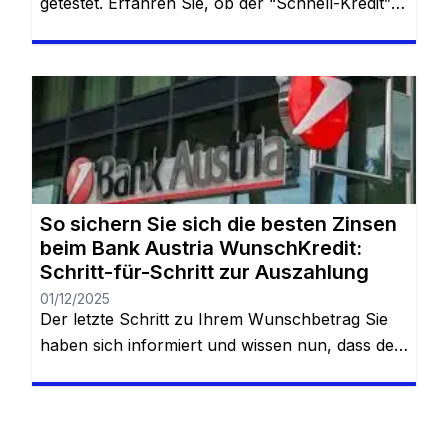
getestet. Erfahren Sie, ob der “Schnell-Kredit”
seinen Namen verdient und wie Sie sich die
günstigen Online-Zinsen sichern. Sie bleiben auf
derselben Website. Wenn es schnell gehen
muss, aber sicher sein soll In der Finanzwelt
gibt es ein altes Sprichwort: “Geld hat man, oder
man hat es nicht.” Doch […]
So sichern Sie sich die besten Zinsen
beim Bank Austria WunschKredit:
Schritt-für-Schritt zur Auszahlung
01/12/2025
Der letzte Schritt zu Ihrem Wunschbetrag Sie
haben sich informiert und wissen nun, dass der
Bank Austria Privatkredit eine der sichersten
und flexibelsten Lösungen in Österreich ist.
Doch wie geht es jetzt weiter? Viele