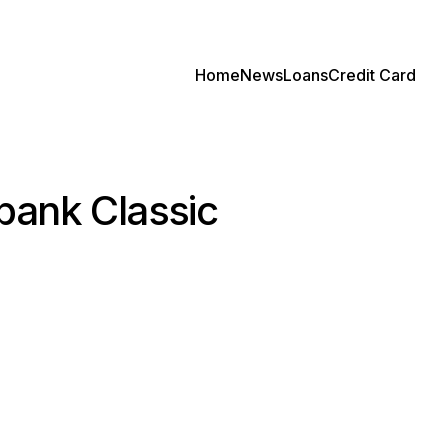
Home
News
Loans
Credit Card
obank Classic