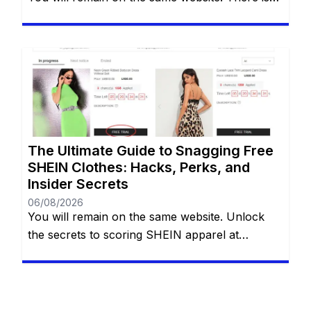
an undeniable thrill that comes with tearing
open a brand-new SHEIN package. The
endless stream of trendy styles, the vibrant
aesthetics, and the sheer variety of options can
be incredibly addictive. However, staring down
the final checkout total […]
The Ultimate Guide to Snagging Free
SHEIN Clothes: Hacks, Perks, and
Insider Secrets
06/08/2026
You will remain on the same website. Unlock
the secrets to scoring SHEIN apparel at
absolutely no cost with eight proven methods.
Whether you are navigating the Free Trial
center, hoarding reward points, sharing referral
links, cashing in welcome discounts,