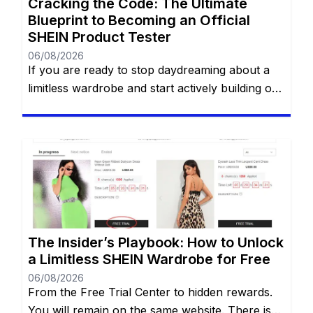
Cracking the Code: The Ultimate
Blueprint to Becoming an Official
SHEIN Product Tester
06/08/2026
If you are ready to stop daydreaming about a
limitless wardrobe and start actively building one
without spending a dime, you are in the right
place. You have likely heard whispers across
social media about the highly coveted SHEIN
Free Trial Center. However, locating this hidden
gem—and more importantly, actually getting
your applications approved—can often […]
The Insider’s Playbook: How to Unlock
a Limitless SHEIN Wardrobe for Free
06/08/2026
From the Free Trial Center to hidden rewards.
You will remain on the same website. There is