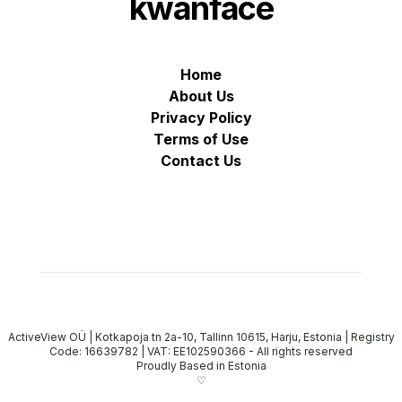
kwanface
Home
About Us
Privacy Policy
Terms of Use
Contact Us
ActiveView OÜ | Kotkapoja tn 2a-10, Tallinn 10615, Harju, Estonia | Registry
Code: 16639782 | VAT: EE102590366
-
All rights reserved
Proudly Based in Estonia
♡